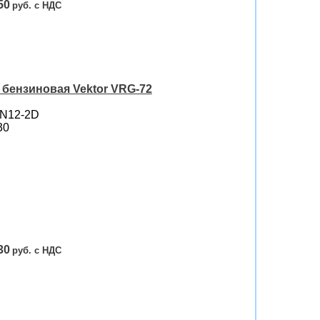
50
бензиновая Vektor VRG-72
EN12-2D
30
30