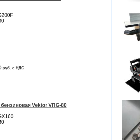
 G200F
30
0
бензиновая Vektor VRG-80
GX160
30