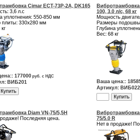
трамбовка Cimar ECT-73P-2A, DK165
Вибротрамбовка 
ть: 3,6 л.с
100, 3.0 л/с, 68 кг
а уплотнения: 550-850 мм
Мощность двигател
 плиты: 330x280 мм
Размеры подошвы:
 кг
Глубина уплотнени
Вес: 68 кг
177000
1858
ВИБ201
ВИБ022
трамбовка Diam VN-75/5,5Н
Вибротрамбовка 
продаже! Последняя цена.
75/5.0 R
Нет в продаже! По