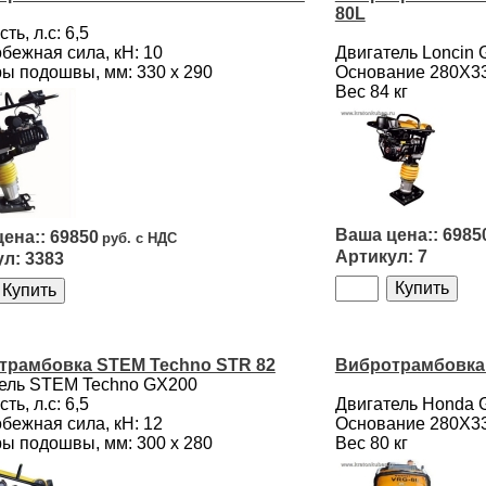
80L
ь, л.с: 6,5
бежная сила, кН: 10
Двигатель Loncin
ы подошвы, мм: 330 х 290
Основание 280Х3
Вес 84 кг
6985
69850
7
3383
трамбовка STEM Techno STR 82
Вибротрамбовка 
ель STEM Techno GX200
ь, л.с: 6,5
Двигатель Honda 
бежная сила, кН: 12
Основание 280Х3
ы подошвы, мм: 300 х 280
Вес 80 кг