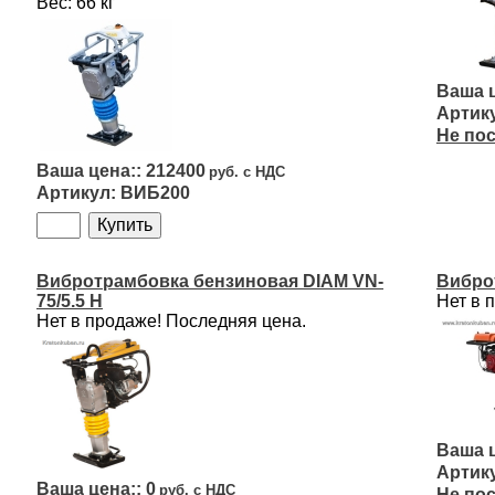
Вес: 66 кг
Не по
212400
ВИБ200
Вибротрамбовка бензиновая DIAM VN-
Вибро
75/5.5 H
Нет в 
Нет в продаже! Последняя цена.
0
Не по