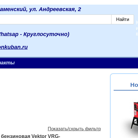
наменский, ул. Андреевская, 2
hatsap - Круглосуточно)
onkuban.ru
такты
Но
Показать/скрыть фильтр
бензиновая Vektor VRG-