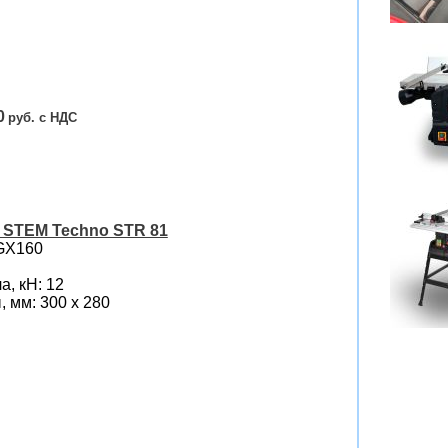
0
 STEM Techno STR 81
GX160
, кН: 12
 мм: 300 х 280