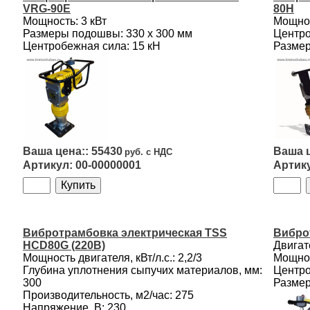
VRG-90E
80H
Мощность: 3 кВт
Мощност
Размеры подошвы: 330 х 300 мм
Центро
Центробежная сила: 15 кН
Размер
55430
00-00000001
Вибротрамбовка электрическая TSS
Вибро
HCD80G (220В)
Двигат
Мощность двигателя, кВт/л.с.: 2,2/3
Мощност
Глубина уплотнения сыпучих материалов, мм:
Центро
300
Размер
Производительность, м2/час: 275
Напряжение, В: 230