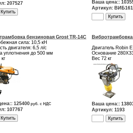
1035
207527
ВИБ161
трамбовка бензиновая Grost TR-14C
Вибротрамбовка 
бежная сила: 10,5 кН
ть двигателя: 6,5 л/с
Двигатель Robin 
а уплотнения до 500 мм
Основание 280Х3
 кг
Вес 72 кг
125400
1380
107767
1193