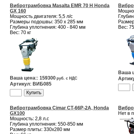
Вибротрамбовка Masalta EMR 70 H Honda
Вибро
GX 160
Мощнос
Мощность двигателя: 5,5 л/с
Глубин
Размеры подошвы: 350 х 285 мм
Размер
Глубина уплотнения: 400 - 840 мм
Вес: 75
Вес: 70 кг
159300
ВИБ085
Вибротрамбовка Cimar CT-66P-2A, Honda
Вибро
GX100
Нет в 
Мощность: 2,8 л.с
Глубина уплотнения: 550-850 мм
Размер плиты: 330x280 мм