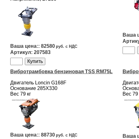
82580
207583
Вибротрамбовка бензиновая TSS RM75L
Вибро
Двигатель Loncin G168F
Двигат
Основание 285Х330
Основ
Вес 79 кг
Вес 79 
88730