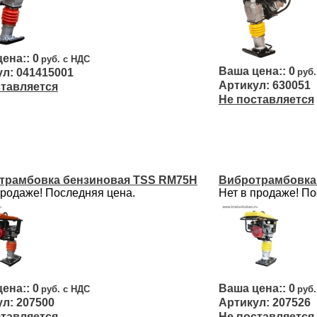
0
0
041415001
630051
ставляется
Не поставляется
трамбовка бензиновая TSS RM75H
Вибротрамбовка
продаже! Последняя цена.
Нет в продаже! По
0
0
207500
207526
ставляется
Не поставляется