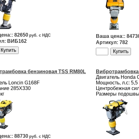
82650
8473
ВИБ162
782
трамбовка бензиновая TSS RM80L
Вибротрамбовка
Двигатель Honda 
ель Loncin G168F
Мощность, л.с: 5,5
ание 285Х330
Центробежная сила
кг
Размеры подошвы,
88730