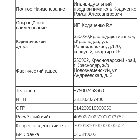
Индивидуальный
Полное Наименование
предприниматель Кодаченко
Роман Александрович
Сокращённое
ИП Кодаченко Р.А.
наименование
350020,Краснодарский край,
Юридический
г.Краснодар, ул.
адрес
Рашпилевская, д.170,
корпус 2, квартира 16
350902, Краснодарский край,
г Краснодар, ж/р
Новознаменский, ул
Фактический адрес
Андреевская, д. 2
Телефон
+79002468660
ИНН
231102927496
ОГРН
314230818900050
Расчётный счёт
40802810230000073752
Корреспондентский счёт
30101810100000000602
БИК банка
040349602