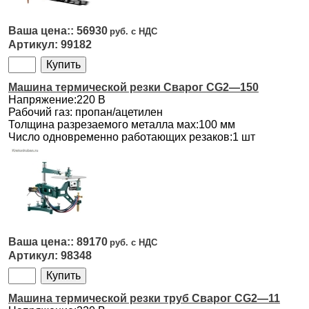
56930
99182
Машина термической резки Сварог CG2—150
Напряжение:220 В
Рабочий газ: пропан/ацетилен
Толщина разрезаемого металла мах:100 мм
Число одновременно работающих резаков:1 шт
89170
98348
Машина термической резки труб Сварог CG2—11