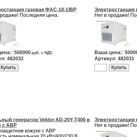
ростанция газовая ФАС-18-1/ВР
Электростанция 
продаже! Последняя цена.
Нет в продаже! По
500000
5000
482032
482031
ный генератор Vektor AD-20Y-T400 в
Электростанция 
е с АВР
Нет в продаже! По
защитном кожухе с АВР
ть номинальная 20 кВт/400/230 B