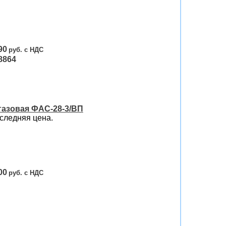
90
8864
газовая ФАС-28-3/ВП
следняя цена.
00