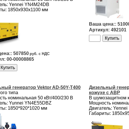
ель: Yennei YN4M24DB
ты: 1850х930х1100 мм
5100
492101
507850
00-00008865
ный генератор Vektor AD-50Y-T400
Дизельный генера
ого типа
кожухе с АВР
ть номинальная 50 кВт/400/230 B
В шумозащитном 
ель: Yunnei YN4E55DBZ
Мощность номинал
ты: 1850*920*1020 мм
Двигатель: Yenne
Габариты: 1850х9