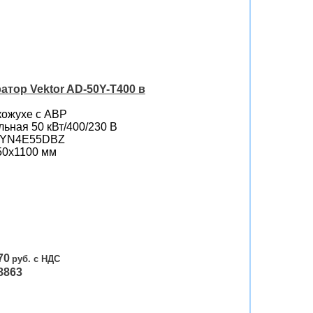
тор Vektor AD-50Y-T400 в
кожухе с АВР
ьная 50 кВт/400/230 B
i YN4E55DBZ
50х1100 мм
70
8863