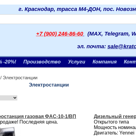
г. Краснодар, трасса М4-ДОН, пос. Новоз
+7 (900) 246-86-60
(MAX, Telegram, W
эл. почта:
sale@krat
% -20%!
Производство
Услуги
Компания
Кон
/ Электростанции
Электростанции
ростанция газовая ФАС-10-1/ВП
Дизельный генер
продаже! Последняя цена.
Открытого типа
Мощность номинал
Двигатель: Yenne