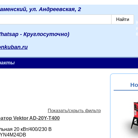
наменский, ул. Андреевская, 2
hatsap - Круглосуточно)
onkuban.ru
такты
Но
Показать/скрыть фильтр
атор Vektor AD-20Y-T400
ьная 20 кВт/400/230 B
i YN4M24DB