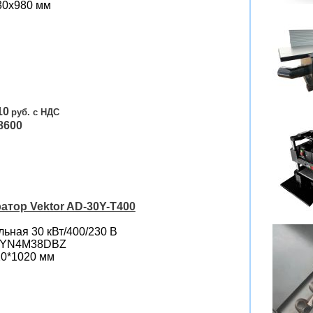
30х980 мм
10
8600
атор Vektor AD-30Y-T400
ьная 30 кВт/400/230 B
i YN4M38DBZ
20*1020 мм