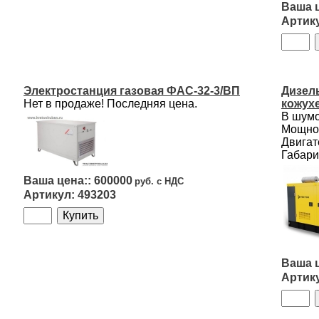
Электростанция газовая ФАС-32-3/ВП
Дизель
Нет в продаже! Последняя цена.
кожух
В шум
Мощнос
Двигат
Габари
600000
493203