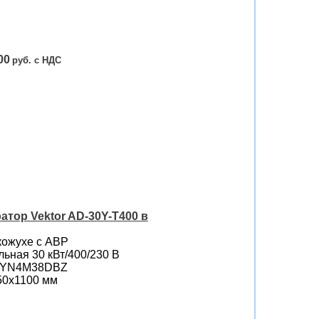
00
тор Vektor AD-30Y-T400 в
кожухе с АВР
ьная 30 кВт/400/230 B
i YN4M38DBZ
50х1100 мм