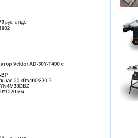
70
4902
тор Vektor AD-30Y-T400 с
 АВР
ьная 30 кВт/400/230 B
i YN4M38DBZ
20*1020 мм