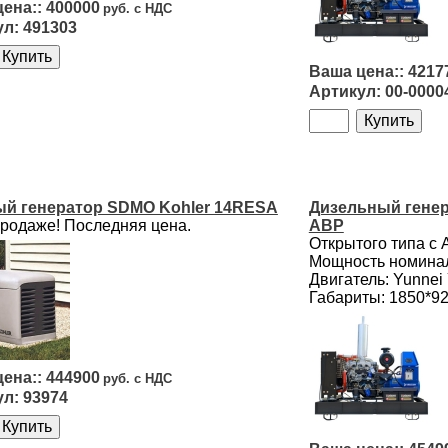
400000
491303
4217
00-0000
ый генератор SDMO Kohler 14RESA
Дизельный генера
продаже! Последняя цена.
АВР
Открытого типа с
Мощность номинал
Двигатель: Yunne
Габариты: 1850*9
444900
93974