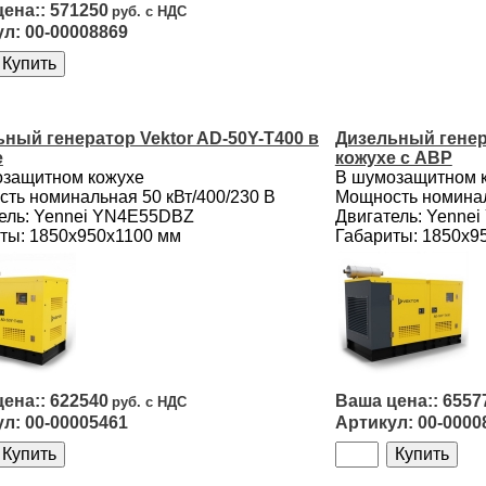
571250
00-00008869
ный генератор Vektor AD-50Y-T400 в
Дизельный генера
е
кожухе с АВР
озащитном кожухе
В шумозащитном 
ть номинальная 50 кВт/400/230 B
Мощность номинал
ель: Yennei YN4E55DBZ
Двигатель: Yenne
ты: 1850х950х1100 мм
Габариты: 1850х9
622540
6557
00-00005461
00-0000