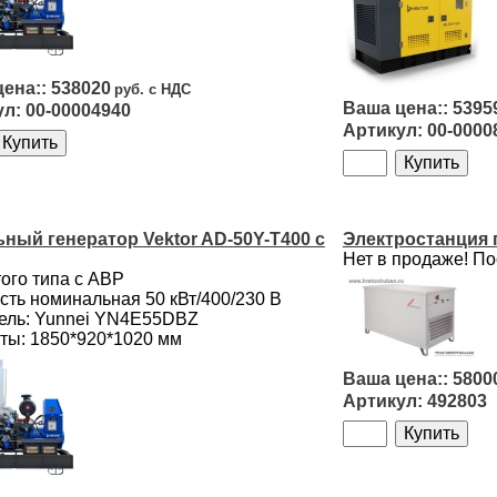
538020
5395
00-00004940
00-0000
ный генератор Vektor AD-50Y-T400 с
Электростанция 
Нет в продаже! По
ого типа с АВР
ть номинальная 50 кВт/400/230 B
ель: Yunnei YN4E55DBZ
ты: 1850*920*1020 мм
5800
492803