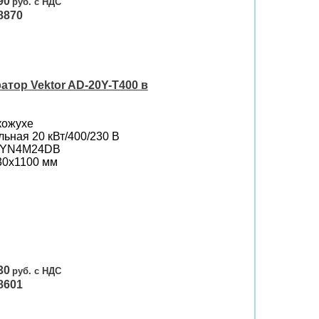
90
8870
тор Vektor AD-20Y-T400 в
кожухе
ьная 20 кВт/400/230 B
i YN4M24DB
30х1100 мм
30
8601