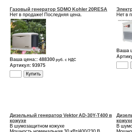
Газовый генератор SDMO Kohler 20RESA
Элект
Нет в продаже! Последняя цена.
Нет в 
488300
93975
Дизельный генератор Vektor AD-30Y-T400 в
Дизель
кожухе
кожух
В шумозащитном кожухе
В шумо
Мощность номинальная 30 кВт/400/230 B
Мощнос