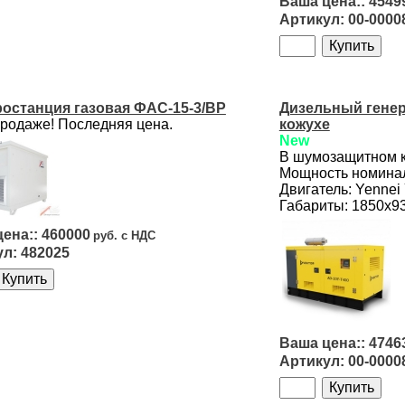
4549
00-0000
ростанция газовая ФАС-15-3/ВР
Дизельный генера
продаже! Последняя цена.
кожухе
New
В шумозащитном 
Мощность номинал
Двигатель: Yenne
Габариты: 1850х9
460000
482025
4746
00-0000