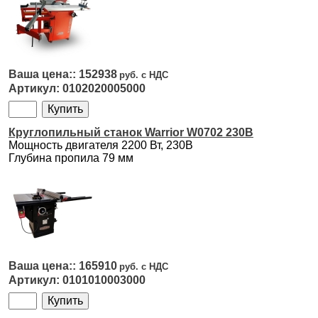
152938
0102020005000
Круглопильный станок Warrior W0702 230В
Мощность двигателя 2200 Вт, 230В
Глубина пропила 79 мм
165910
0101010003000