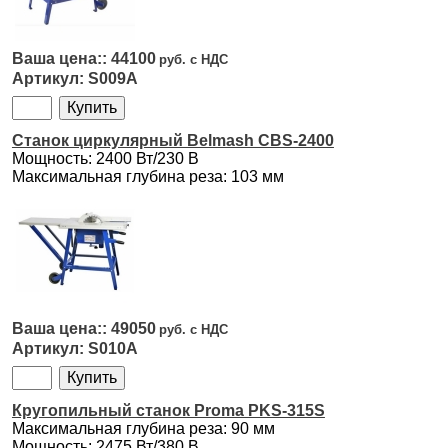
44100
S009A
Станок циркулярный Belmash CBS-2400
Мощность: 2400 Вт/230 В
Максимальная глубина реза: 103 мм
49050
S010A
Кругопильный станок Proma PKS-315S
Максимальная глубина реза: 90 мм
Мощность: 2475 Вт/380 В