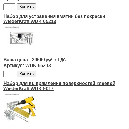
Набор для устранения вмятин без покраски
WiederKraft WDK-65213
29660
WDK-65213
Набор для выпрямления поверхностей клеевой
WiederKraft WDK-9017