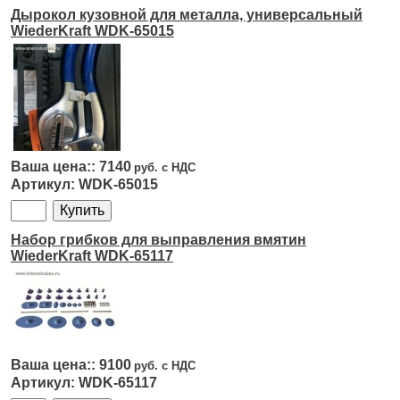
Дырокол кузовной для металла, универсальный
WiederKraft WDK-65015
7140
WDK-65015
Набор грибков для выправления вмятин
WiederKraft WDK-65117
9100
WDK-65117