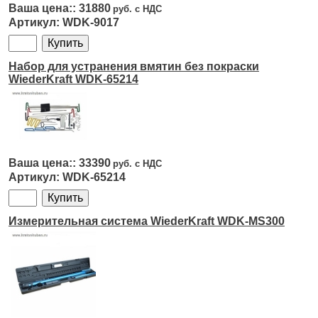
31880
WDK-9017
Набор для устранения вмятин без покраски
WiederKraft WDK-65214
33390
WDK-65214
Измерительная система WiederKraft WDK-MS300