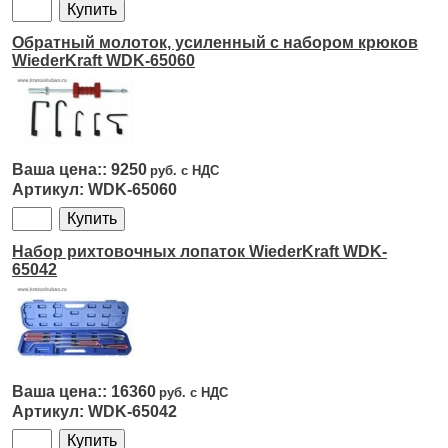
Обратный молоток, усиленный с набором крюков
WiederKraft WDK-65060
9250
WDK-65060
Набор рихтовочных лопаток WiederKraft WDK-
65042
16360
WDK-65042