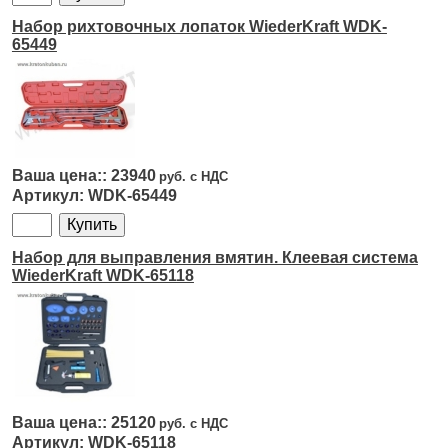
Набор рихтовочных лопаток WiederKraft WDK-
65449
23940
WDK-65449
Набор для выправления вмятин. Клеевая система
WiederKraft WDK-65118
25120
WDK-65118