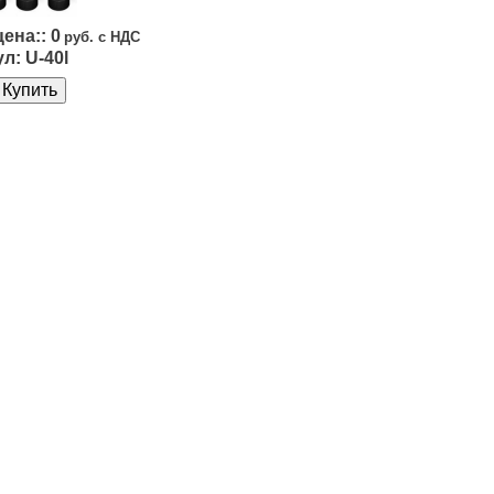
0
U-40l