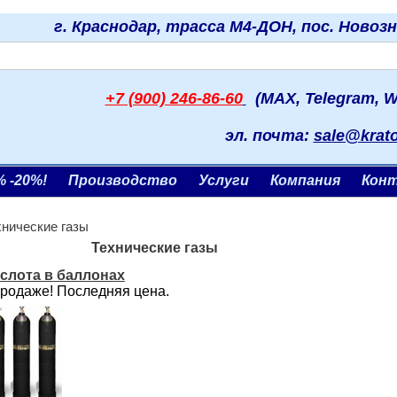
г. Краснодар, трасса М4-ДОН, пос. Новоз
+7 (900) 246-86-60
(MAX, Telegram, W
эл. почта:
sale@krat
% -20%!
Производство
Услуги
Компания
Кон
хнические газы
Технические газы
слота в баллонах
продаже! Последняя цена.