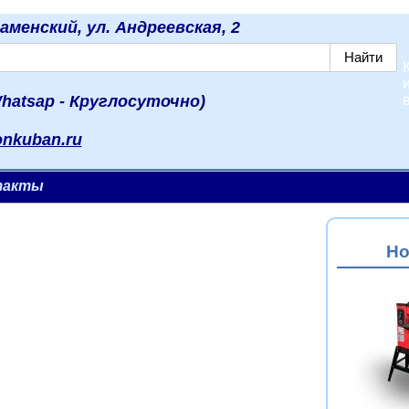
наменский, ул. Андреевская, 2
hatsap - Круглосуточно)
onkuban.ru
такты
Но