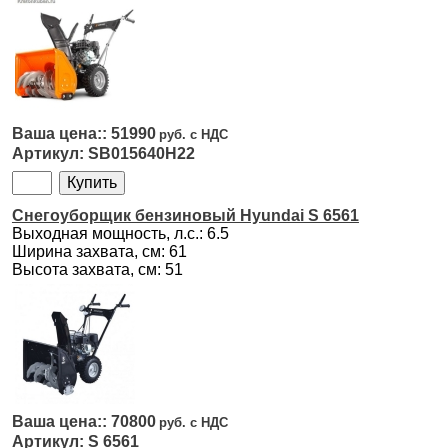
51990
SB015640H22
Снегоуборщик бензиновый Hyundai S 6561
Выходная мощность, л.с.: 6.5
Ширина захвата, см: 61
Высота захвата, см: 51
70800
S 6561