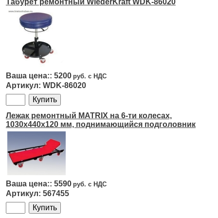
Табурет ремонтный WiederKraft WDK-86020
5200
WDK-86020
Лежак ремонтный MATRIX на 6-ти колесах,
1030х440х120 мм, поднимающийся подголовник
5590
567455