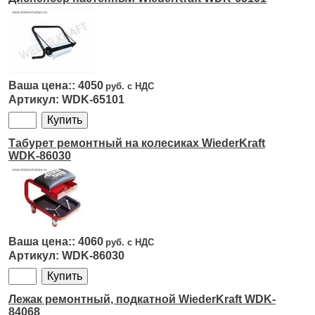
4050
WDK-65101
Табурет ремонтный на колесиках WiederKraft
WDK-86030
4060
WDK-86030
Лежак ремонтный, подкатной WiederKraft WDK-
84068