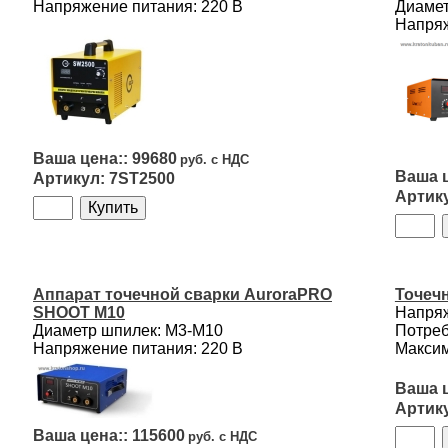
Напряжение питания: 220 В
Диамет
Напряж
99680
7ST2500
Аппарат точечной сварки AuroraPRO
Точечн
SHOOT M10
Напряж
Диаметр шпилек: М3-М10
Потреб
Напряжение питания: 220 В
Максим
115600