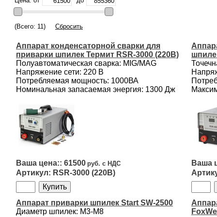
Цена: от
до
(Всего: 11)
Сбросить
Аппарат конденсаторной сварки для
Аппар
приварки шпилек Термит RSR-3000 (220В)
шпилек
Полуавтоматическая сварка: MIG/MAG
Точечн
Напряжение сети: 220 В
Напряж
Потребляемая мощность: 1000ВА
Потреб
Номинальная запасаемая энергия: 1300 Дж
Максим
61500
RSR-3000 (220В)
Аппарат приварки шпилек Start SW-2500
Аппар
Диаметр шпилек: М3-М8
FoxWe