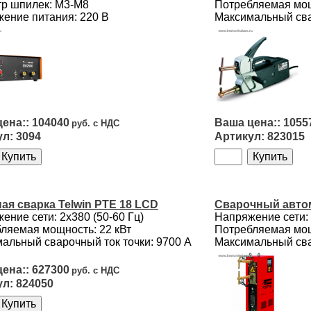
р шпилек: М3-М8
Потребляемая мощ
ение питания: 220 В
Максимальный сва
104040
1055
3094
823015
ая сварка Telwin PTE 18 LCD
Сварочный автом
ение сети: 2х380 (50-60 Гц)
Напряжение сети: 
ляемая мощность: 22 кВт
Потребляемая мощ
альный сварочный ток точки: 9700 А
Максимальный сва
627300
824050