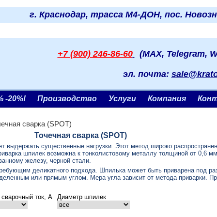
г. Краснодар, трасса М4-ДОН, пос. Новоз
+7 (900) 246-86-60
(MAX, Telegram, W
эл. почта:
sale@krat
% -20%!
Производство
Услуги
Компания
Кон
чечная сварка (SPOT)
Точечная сварка (SPOT)
т выдержать существенные нагрузки. Этот метод широко распространен 
Приварка шпилек возможна к тонколистовому металлу толщиной от 0,6 
ванному железу, черной стали.
ребующим деликатного подхода. Шпилька может быть приварена под ра
деленным или прямым углом. Мера угла зависит от метода приварки. П
сварочный ток, A
Диаметр шпилек