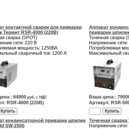
ат контактной сварки для приварки
Аппарат конденс
 Термит RSR-4000 (220В)
приварки шпилек
ая сварка (SPOT)
Точечная сварка 
ение сети: 220 В
Напряжение сети:
ляемая мощность: 1250ВА
Потребляемая мощ
альный сварочный ток: 1200 А
Максимальный сва
64900
7900
RSR-4000 (220В)
RSR-500
ат конденсаторной приварки шпилек
Точечная сварка 
ld SW-2500
Напряжение сети: