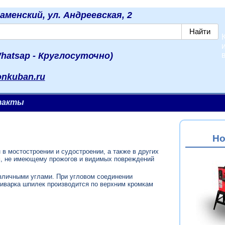
наменский, ул. Андреевская, 2
hatsap - Круглосуточно)
onkuban.ru
такты
Но
в мостостроении и судостроении, а также в других
мм, не имеющему прожогов и видимых повреждений
зличными углами. При угловом соединении
риварка шпилек производится по верхним кромкам