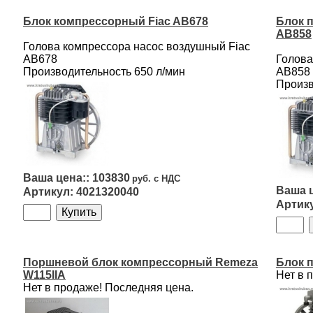
Блок компрессорный Fiac AB678
Блок 
AB858
Голова компрессора насос воздушный Fiac
АВ678
Голова
Производительность 650 л/мин
АВ858
Произв
103830
4021320040
Поршневой блок компрессорный Remeza
Блок 
W115IIA
Нет в 
Нет в продаже! Последняя цена.