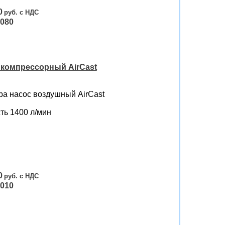
0
080
компрессорный AirCast
ра насос воздушный AirCast
ть 1400 л/мин
0
010