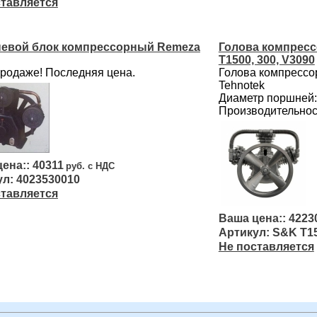
ставляется
евой блок компрессорный Remeza
Голова компресс
Т1500, 300, V3090
продаже! Последняя цена.
Голова компрессо
Tehnotek
Диаметр поршней:
Производительност
40311
4023530010
ставляется
4223
S&K Т15
Не поставляется