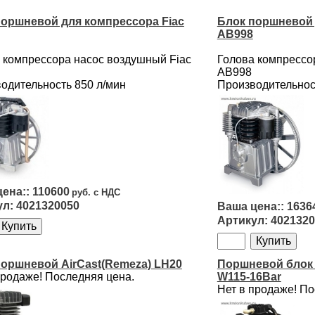
поршневой для компрессора Fiac
Блок поршневой 
AB998
 компрессора насос воздушный Fiac
Голова компрессо
АВ998
одительность 850 л/мин
Производительнос
110600
4021320050
1636
4021320
поршневой AirCast(Remeza) LH20
Поршневой блок
продаже! Последняя цена.
W115-16Bar
Нет в продаже! По