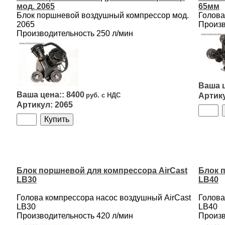
мод. 2065
65мм
Блок поршневой воздушный компрессор мод.
Голова
2065
Произв
Производительность 250 л/мин
8400
2065
Блок поршневой для компрессора AirCast
Блок 
LB30
LB40
Голова компрессора насос воздушный AirCast
Голова
LB30
LB40
Производительность 420 л/мин
Произв