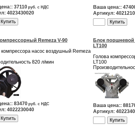
37110
4740
4023430020
4021210
компрессорный Remeza V-90
Блок поршневой 
LT100
 компрессора насос воздушный Remeza
Голова компрессо
одительность 820 л/мин
LT100
Производительнос
83470
8817
4022230040
4022340