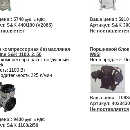
5740
5910
S&K 440/100 (V2065)
S&K 300
ставляется
Не поставляется
а компрессорная безмасляная
Поршневой блок
ine S&K 1100, 2, 50
W95I
 компрессора насос воздушный
Нет в продаже! По
ek
ть: 1100 Вт
одительность 225 л/мин
1083
4023430
Не поставляется
9400
S&K 1100/2/50