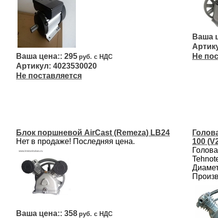
295
Не по
4023530020
Не поставляется
Блок поршневой AirCast (Remeza) LB24
Голова
Нет в продаже! Последняя цена.
100 (V
Голова
Tehnot
Диамет
Произв
358