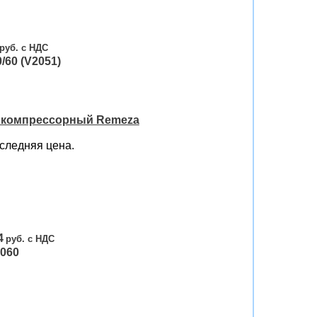
/60 (V2051)
 компрессорный Remeza
следняя цена.
4
060