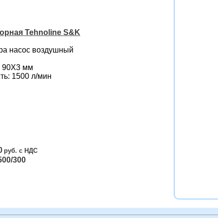
орная Tehnoline S&K
ра насос воздушный
 90Х3 мм
ь: 1500 л/мин
0
00/300