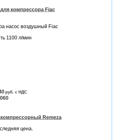
для компрессора Fiac
ра насос воздушный Fiac
ть 1100 л/мин
40
060
 компрессорный Remeza
следняя цена.