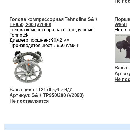
Не по
Голова компрессорная Tehnoline S&K
Поршн
ТР950, 200 (V2090)
W95II
Голова компрессора насос воздушный
Нет в 
Tehnotek
Диаметр поршней: 90Х2 мм
Производительность: 950 л/мин
Не по
12170
S&K ТР950/200 (V2090)
Не поставляется