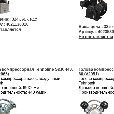
324
4021130010
325
ставляется
4023530
Не поставляется
 компрессорная Tehnoline S&K 440,
Голова компрессо
2065)
60 (V2051)
 компрессора насос воздушный
Голова компрессо
ek
Tehnotek
р поршней: 65Х2 мм
Диаметр поршней:
одительность: 440 л/мин
Производительност