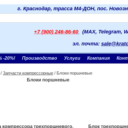
г. Краснодар, трасса М4-ДОН, пос. Новоз
+7 (900) 246-86-60
(MAX, Telegram, W
эл. почта:
sale@krat
% -20%!
Производство
Услуги
Компания
Кон
/
Запчасти компрессорные
/ Блоки поршневые
Блоки поршневые
а компрессора трехпоршневого,
Блок трехпоршн