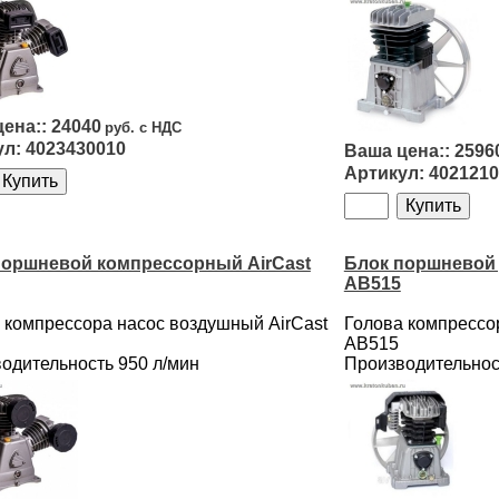
24040
4023430010
2596
4021210
поршневой компрессорный AirCast
Блок поршневой 
AB515
 компрессора насос воздушный AirCast
Голова компрессо
AB515
одительность 950 л/мин
Производительнос