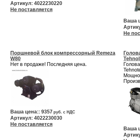
4022230220
Не поставляется
Не по
Поршневой блок компрессорный Remeza
Голов
W80
Tehnol
Нет в продаже! Последняя цена.
Голова
Tehnot
Мощнос
Произв
9357
4022230030
Не поставляется