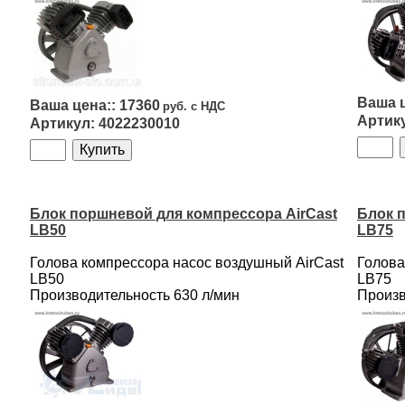
17360
4022230010
Блок поршневой для компрессора AirCast
Блок 
LB50
LB75
Голова компрессора насос воздушный AirCast
Голова
LB50
LB75
Производительность 630 л/мин
Произв