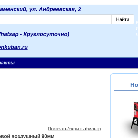
наменский, ул. Андреевская, 2
hatsap - Круглосуточно)
onkuban.ru
такты
Но
Показать/скрыть фильтр
евой воздушный 90мм