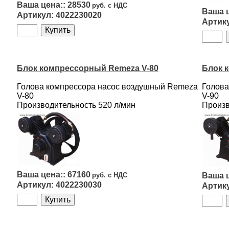
28530
4022230020
Блок компрессорный Remeza V-80
Блок 
Голова компрессора насос воздушный Remeza
Голова
V-80
V-90
Производительность 520 л/мин
Произв
67160
4022230030