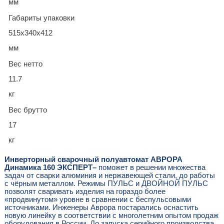
мм
Габариты упаковки
515x340x412
мм
Вес нетто
11.7
кг
Вес брутто
17
кг
Инверторный сварочный полуавтомат АВРОРА
Динамика 160 ЭКСПЕРТ–
поможет в решении множества
задач от сварки алюминия и нержавеющей стали, до работы
с чёрным металлом. Режимы ПУЛЬС и ДВОЙНОЙ ПУЛЬС
позволят сваривать изделия на гораздо более
«продвинутом» уровне в сравнении с беспульсовыми
источниками. Инженеры Аврора постарались оснастить
новую линейку в соответствии с многолетним опытом продаж
оборудования в России. До запуска серийного производства