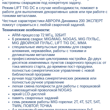
настроены сварщиком под конкретную задачу.
Режим LIFT TIG DC в случае необходимости, поможет в
работе для выполнения декоративных швов или при работе с
тонкими металлами.
Честные характеристики АВРОРА Динамика 200 ЭКСПЕРТ
помогут справиться с любой сварочной задачей.
Технические особенности:
ARM-процессор 72 МГц, 32БИТ
6 режимов сварки: MIG/MAG, NOGAS, MIG ПУЛЬС,
MIG ДВОЙНОЙ ПУЛЬС, LIFT TIG DC, MMA
специальные импульсные режимы для сварки
алюминия, нержавейки, работы с тонкими и
деликатными металлами
профессиональная циклограмма настройки. До двух
десятков изменяемых пунктов сварочного процесса: от
тока мягкого старта, до времени пост-продувки.
полностью синергетическое управление с новой
библиотекой программ
ручная подстройка синергетических режимов или
полностью ручное управление
легкая смена полярности для работы с порошковой
самозащитной проволокой NOGAS
яркий LCD-дисплей
память сварочных заданий
семь режимов работы MIG-горелки: 2Т, 4Т, S2T, S4T,
TWIN, ПОВТОР, ТОЧКА
4-х роликовый механизм подачи проволоки 4x4.