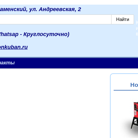
наменский, ул. Андреевская, 2
hatsap - Круглосуточно)
onkuban.ru
такты
Но