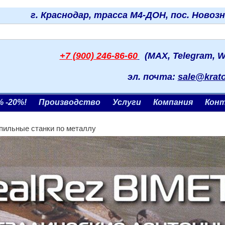
г. Краснодар, трасса М4-ДОН, пос. Новоз
+7 (900) 246-86-60
(MAX, Telegram, W
эл. почта:
sale@krat
% -20%!
Производство
Услуги
Компания
Кон
пильные станки по металлу