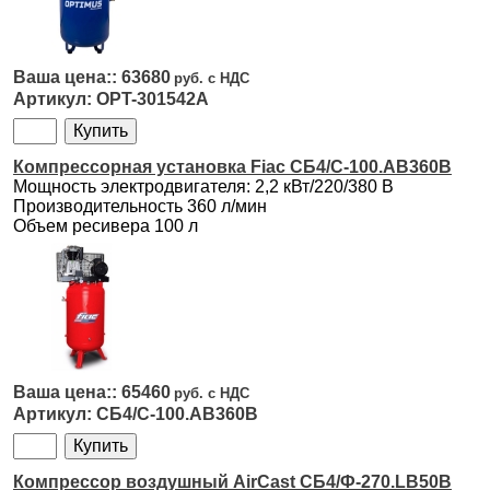
63680
OPT-301542A
Компрессорная установка Fiac СБ4/С-100.AB360B
Мощность электродвигателя: 2,2 кВт/220/380 В
Производительность 360 л/мин
Объем ресивера 100 л
65460
СБ4/С-100.AB360B
Компрессор воздушный AirCast СБ4/Ф-270.LB50В