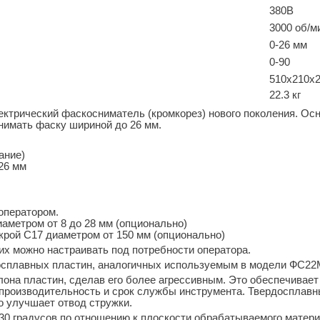
380В
3000 об/м
0-26 мм
0-90
510х210х
22.3 кг
ктрический фаскосниматель (кромкорез) нового поколения. О
нимать фаску шириной до 26 мм.
ание)
26 мм
оператором.
аметром от 8 до 28 мм (опционально)
крой С17 диаметром от 150 мм (опционально)
их можно настраивать под потребности оператора.
осплавных пластин, аналогичных используемым в модели ФС22
на пластин, сделав его более агрессивным. Это обеспечивает 
 производительность и срок службы инструмента. Твердосплав
о улучшает отвод стружки.
 30 градусов по отношению к плоскости обрабатываемого матери