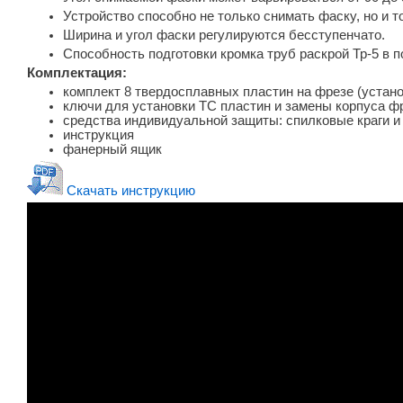
Устройство способно не только снимать фаску, но и т
Ширина и угол фаски регулируются бесступенчато.
Способность подготовки кромка труб раскрой Тр-5 в 
Комплектация:
комплект 8 твердосплавных пластин на фрезе (устан
ключи для установки ТС пластин и замены корпуса ф
средства индивидуальной защиты: спилковые краги и
инструкция
фанерный ящик
Скачать инструкцию