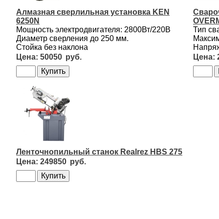
Алмазная сверлильная установка KEN
Сваро
6250N
OVERM
Мощность электродвигателя: 2800Вт/220В
Тип св
Диаметр сверления до 250 мм.
Максим
Стойка без наклона
Напряж
50050
Ленточнопильный станок Realrez HBS 275
249850