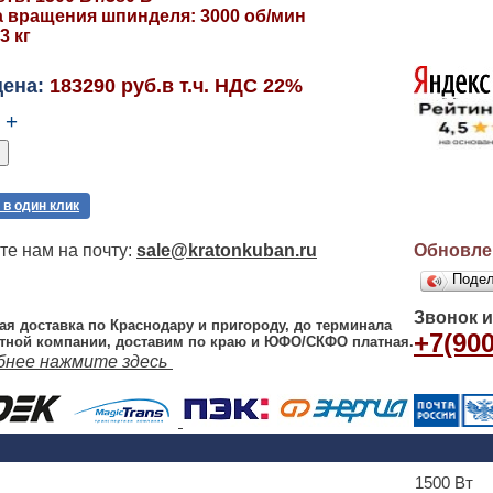
а вращения шпинделя: 3000 об/мин
3 кг
цена:
183290 руб.в т.ч. НДС 22%
+
 в один клик
е нам на почту:
sale@kratonkuban.ru
Обновлен
Поде
Звонок 
ая доставка по Краснодару и пригороду, до терминала
+7(900
тной компании, доставим по краю и ЮФО/СКФО платная.
бнее нажмите здесь
1500 Вт