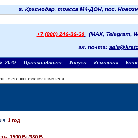
г. Краснодар, трасса М4-ДОН, пос. Новоз
+7 (900) 246-86-60
(MAX, Telegram, W
эл. почта:
sale@krat
% -20%!
Производство
Услуги
Компания
Кон
зные станки, фаскосниматели
я:
1 год
ь: 1500 Вт/380 В