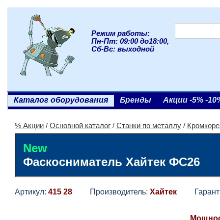
Режим работы:
Пн-Пт: 09:00 до18:00,
Сб-Вс: выходной
Каталог оборудования
Бренды
Акции -5% -10
% Акции
/
Основной каталог
/
Станки по металлу
/
Кромкоре
New
Фаскосниматель Хайтек ФС26
Артикул:
415 28
Производитель:
Хайтек
Гаранти
Мощност