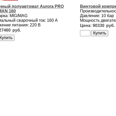
чный полуавтомат Aurora PRO
Винтовой компре
AN 160
Производительност
арка: MIG/MAG
Давление: 10 бар
альный сварочный ток: 160 А
Мощность двигател
ение питания: 220 В
90330
27460