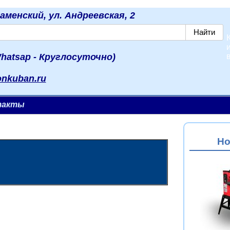
наменский, ул. Андреевская, 2
hatsap - Круглосуточно)
onkuban.ru
такты
Но