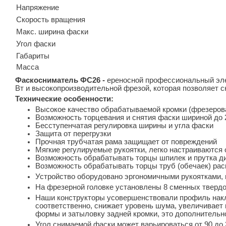
Напряжение
Скорость вращения
Макс. ширина фаски
Угол фаски
Габариты
Масса
Фаскосниматель ФС26 -
ереносной профессиональный эле
Вт и высокопроизводительной фрезой, которая позволяет с
Технические особенности:
Высокое качество обрабатываемой кромки (фрезеров
Возможность торцевания и снятия фаски шириной до 
Бесступенчатая регулировка ширины и угла фаски
Защита от перегрузки
Прочная трубчатая рама защищает от повреждений
Мягкие регулируемые рукоятки, легко настраиваются 
Возможность обрабатывать торцы шпилек и прутка ди
Возможность обрабатывать торцы труб (обечаек) рас
Устройство оборудовано эргономичными рукоятками, 
На фрезерной головке установлены 8 сменных тверд
Наши конструкторы усовершенствовали профиль накло
соответственно, снижает уровень шума, увеличивает
формы и затыловку задней кромки, это дополнительн
Угол снимаемой фаски может варьироваться от 90 до